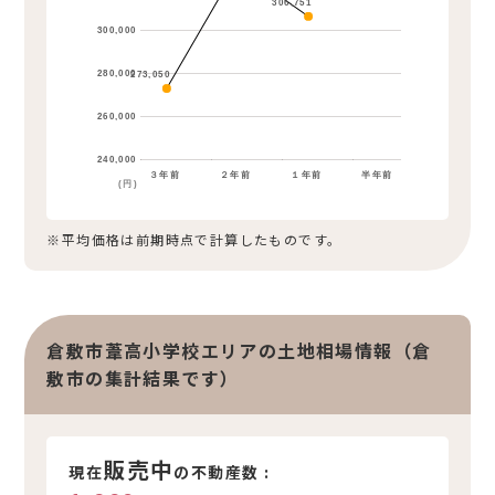
306,751
300,000
280,000
273,050
260,000
240,000
３年前
２年前
１年前
半年前
(円)
※平均価格は前期時点で計算したものです。
倉敷市葦高小学校エリアの土地相場情報（倉
敷市の集計結果です）
販売中
現在
の不動産数 :