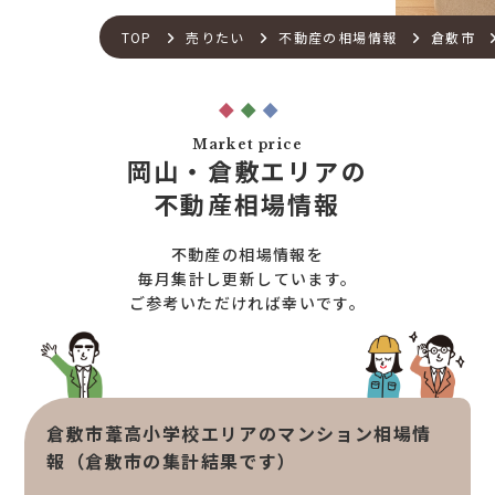
土地×新築
会社概要
不動産流通の仕組み
店舗紹介
TOP
売りたい
不動産の相場情報
倉敷市
住宅ローンサポート
スタッフ紹介
アフターメンテナンス
ご来店予約
住宅あんしん点検
お問い合わせ
Market price
お知らせ一覧
岡山・倉敷エリアの
売りたい
不動産コラム
不動産相場情報
住宅売却サポート
オンライン対応
土地売却サポート
不動産の相場情報を
オンライン相談サービス
不動産買取
毎月集計し更新しています。
ご参考いただければ幸いです。
不動産売却サポート
査定依頼
不動産の相場情報
不動産を探す
倉敷市葦高小学校エリアのマンション相場情
物件検索
報（倉敷市の集計結果です）
お気に入り不動産を見る