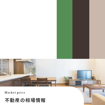
カスケって？
お客様事例
カスケホームグループ
お客様の声
みんなの不動産小話
買いたい
中古リフォーム事例
中古×RF(リノベ)
Market price
会社案内
新築建売購入サポート
不動産の相場情報