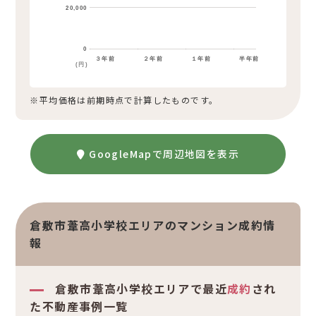
20,000
0
３年前
２年前
１年前
半年前
(円)
※平均価格は前期時点で計算したものです。
GoogleMapで周辺地図を表示
倉敷市葦高小学校エリアのマンション成約情
報
倉敷市葦高小学校エリアで最近
成約
され
た不動産事例一覧