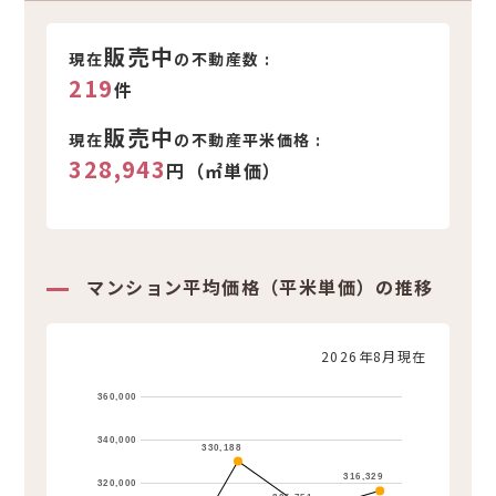
新着不動産情報
販売中
現在
の不動産数 :
219
件
販売中
現在
の不動産平米価格 :
328,943
円（㎡単価）
マンション平均価格（平米単価）の推移
2026年8月現在
360,000
340,000
330,188
316,329
320,000