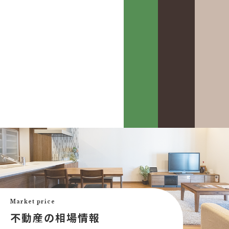
カスケって？
お客様事例
カスケホームグループ
お客様の声
みんなの不動産小話
買いたい
中古リフォーム事例
中古×RF(リノベ)
Market price
会社案内
新築建売購入サポート
不動産の相場情報
土地×新築
会社概要