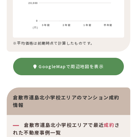
20,000
0
３年前
２年前
１年前
半年前
(円)
※平均価格は前期時点で計算したものです。
GoogleMapで周辺地図を表示
倉敷市連島北小学校エリアのマンション成約
情報
倉敷市連島北小学校エリアで最近
成約
さ
れた不動産事例一覧