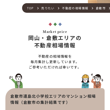
不動産流通の仕組み
店舗紹介
TOP
売りたい
不動産の相場情報
倉敷市
住宅ローンサポート
スタッフ紹介
アフターメンテナンス
ご来店予約
住宅あんしん点検
お問い合わせ
Market price
お知らせ一覧
岡山・倉敷エリアの
売りたい
不動産コラム
不動産相場情報
住宅売却サポート
オンライン対応
土地売却サポート
不動産の相場情報を
オンライン相談サービス
不動産買取
毎月集計し更新しています。
ご参考いただければ幸いです。
不動産売却サポート
査定依頼
不動産の相場情報
不動産を探す
倉敷市連島北小学校エリアのマンション相場
物件検索
情報（倉敷市の集計結果です）
お気に入り不動産を見る