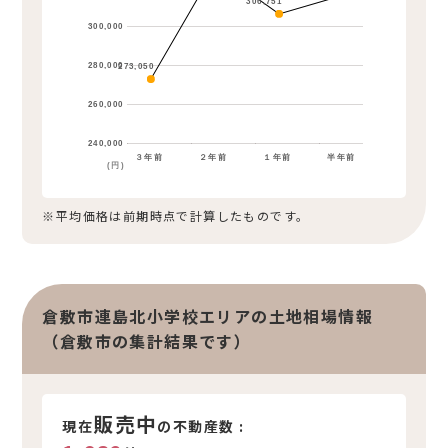
306,751
300,000
280,000
273,050
260,000
240,000
３年前
２年前
１年前
半年前
(円)
※平均価格は前期時点で計算したものです。
倉敷市連島北小学校エリアの土地相場情報
（倉敷市の集計結果です）
販売中
現在
の不動産数 :