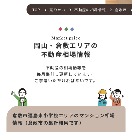
不動産流通の仕組み
店舗紹介
TOP
売りたい
不動産の相場情報
倉敷市
住宅ローンサポート
スタッフ紹介
アフターメンテナンス
ご来店予約
住宅あんしん点検
お問い合わせ
Market price
お知らせ一覧
岡山・倉敷エリアの
売りたい
不動産コラム
不動産相場情報
住宅売却サポート
オンライン対応
土地売却サポート
不動産の相場情報を
オンライン相談サービス
不動産買取
毎月集計し更新しています。
ご参考いただければ幸いです。
不動産売却サポート
査定依頼
不動産の相場情報
不動産を探す
倉敷市連島東小学校エリアのマンション相場
物件検索
情報（倉敷市の集計結果です）
お気に入り不動産を見る