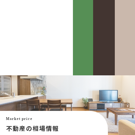
カスケって？
お客様事例
カスケホームグループ
お客様の声
みんなの不動産小話
買いたい
中古リフォーム事例
中古×RF(リノベ)
Market price
会社案内
新築建売購入サポート
不動産の相場情報
土地×新築
会社概要