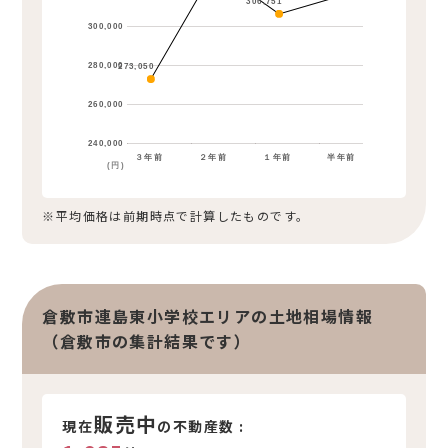
306,751
300,000
280,000
273,050
260,000
240,000
３年前
２年前
１年前
半年前
(円)
※平均価格は前期時点で計算したものです。
倉敷市連島東小学校エリアの土地相場情報
（倉敷市の集計結果です）
販売中
現在
の不動産数 :