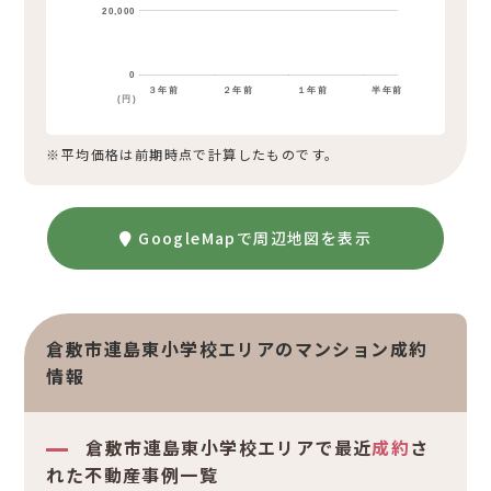
20,000
0
３年前
２年前
１年前
半年前
(円)
※平均価格は前期時点で計算したものです。
GoogleMapで周辺地図を表示
倉敷市連島東小学校エリアのマンション成約
情報
倉敷市連島東小学校エリアで最近
成約
さ
れた不動産事例一覧