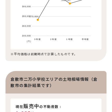
306,751
300,000
280,000
273,050
260,000
240,000
３年前
２年前
１年前
半年前
(円)
※平均価格は前期時点で計算したものです。
倉敷市二万小学校エリアの土地相場情報（倉
敷市の集計結果です）
販売中
現在
の不動産数 :