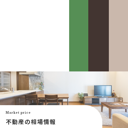
カスケって？
お客様事例
カスケホームグループ
お客様の声
みんなの不動産小話
買いたい
中古リフォーム事例
中古×RF(リノベ)
Market price
会社案内
新築建売購入サポート
不動産の相場情報
土地×新築
会社概要