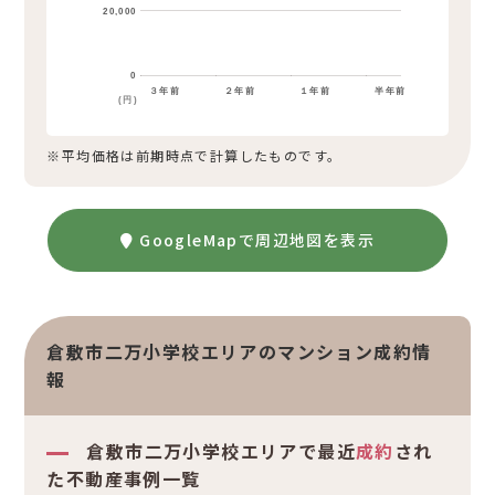
20,000
0
３年前
２年前
１年前
半年前
(円)
※平均価格は前期時点で計算したものです。
GoogleMapで周辺地図を表示
倉敷市二万小学校エリアのマンション成約情
報
倉敷市二万小学校エリアで最近
成約
され
た不動産事例一覧