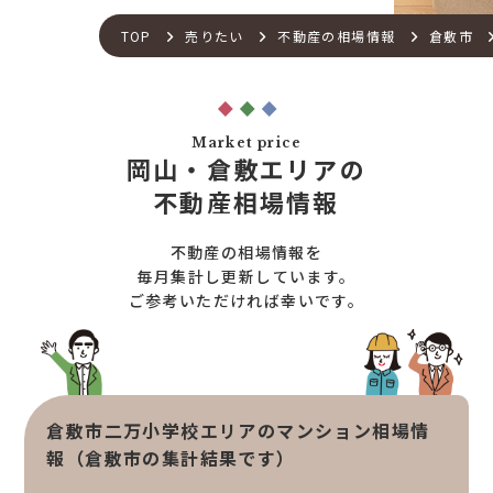
不動産流通の仕組み
店舗紹介
TOP
売りたい
不動産の相場情報
倉敷市
住宅ローンサポート
スタッフ紹介
アフターメンテナンス
ご来店予約
住宅あんしん点検
お問い合わせ
Market price
お知らせ一覧
岡山・倉敷エリアの
売りたい
不動産コラム
不動産相場情報
住宅売却サポート
オンライン対応
土地売却サポート
不動産の相場情報を
オンライン相談サービス
不動産買取
毎月集計し更新しています。
ご参考いただければ幸いです。
不動産売却サポート
査定依頼
不動産の相場情報
不動産を探す
倉敷市二万小学校エリアのマンション相場情
物件検索
報（倉敷市の集計結果です）
お気に入り不動産を見る