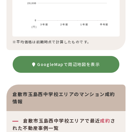
20,000
0
３年前
２年前
１年前
半年前
(円)
※平均価格は前期時点で計算したものです。
GoogleMapで周辺地図を表示
倉敷市玉島西中学校エリアのマンション成約
情報
倉敷市玉島西中学校エリアで最近
成約
さ
れた不動産事例一覧