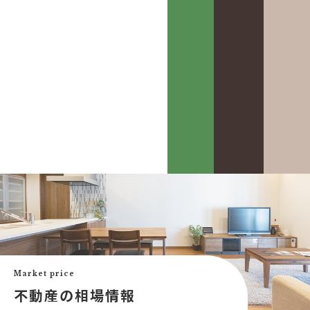
カスケって？
お客様事例
カスケホームグループ
お客様の声
みんなの不動産小話
買いたい
中古リフォーム事例
中古×RF(リノベ)
Market price
会社案内
新築建売購入サポート
不動産の相場情報