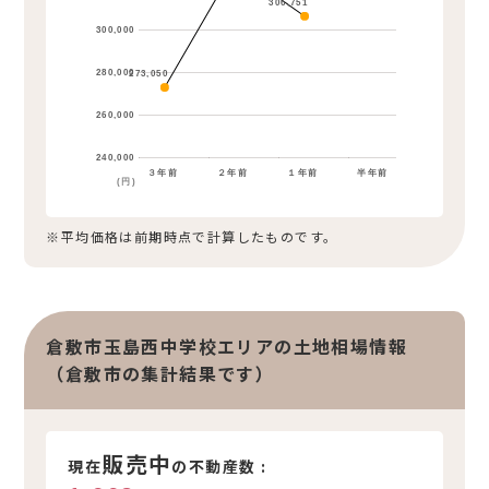
306,751
300,000
280,000
273,050
260,000
240,000
３年前
２年前
１年前
半年前
(円)
※平均価格は前期時点で計算したものです。
倉敷市玉島西中学校エリアの土地相場情報
（倉敷市の集計結果です）
販売中
現在
の不動産数 :