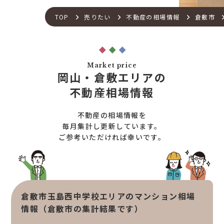
土地×新築
会社概要
不動産流通の仕組み
店舗紹介
TOP
売りたい
不動産の相場情報
倉敷市
住宅ローンサポート
スタッフ紹介
アフターメンテナンス
ご来店予約
住宅あんしん点検
お問い合わせ
Market price
お知らせ一覧
岡山・倉敷エリアの
売りたい
不動産コラム
不動産相場情報
住宅売却サポート
オンライン対応
土地売却サポート
不動産の相場情報を
オンライン相談サービス
不動産買取
毎月集計し更新しています。
ご参考いただければ幸いです。
不動産売却サポート
査定依頼
不動産の相場情報
不動産を探す
倉敷市玉島西中学校エリアのマンション相場
物件検索
情報（倉敷市の集計結果です）
お気に入り不動産を見る