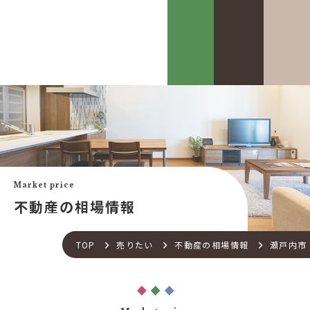
カスケって？
お客様事例
カスケホームグループ
お客様の声
みんなの不動産小話
買いたい
中古リフォーム事例
中古×RF(リノベ)
Market price
会社案内
新築建売購入サポート
不動産の相場情報
土地×新築
会社概要
不動産流通の仕組み
店舗紹介
TOP
売りたい
不動産の相場情報
瀬戸内市
住宅ローンサポート
スタッフ紹介
アフターメンテナンス
ご来店予約
住宅あんしん点検
お問い合わせ