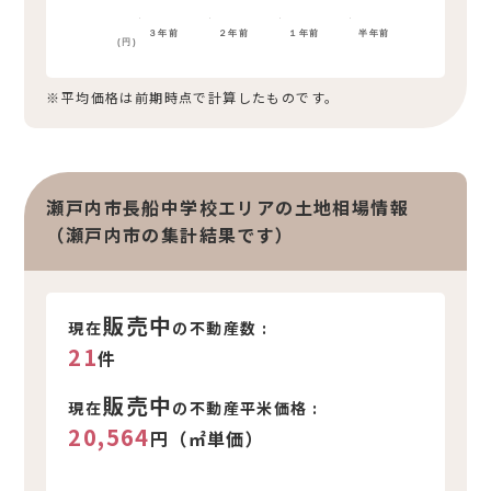
３年前
２年前
１年前
半年前
(円)
※平均価格は前期時点で計算したものです。
瀬戸内市長船中学校エリアの土地相場情報
（瀬戸内市の集計結果です）
販売中
現在
の不動産数 :
21
件
販売中
現在
の不動産平米価格 :
20,564
円（㎡単価）