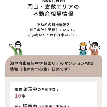
Market price
お知らせ一覧
岡山・倉敷エリアの
売りたい
不動産コラム
不動産相場情報
住宅売却サポート
オンライン対応
土地売却サポート
不動産の相場情報を
オンライン相談サービス
不動産買取
毎月集計し更新しています。
ご参考いただければ幸いです。
不動産売却サポート
査定依頼
不動産の相場情報
不動産を探す
瀬戸内市長船中学校エリアのマンション相場
物件検索
情報（瀬戸内市の集計結果です）
お気に入り不動産を見る
新着不動産情報
販売中
現在
の不動産数 :
10
件
販売中
現在
の不動産平米価格 :