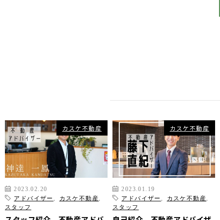
カスケって？
お客様事例
カスケホームグループ
お客様の声
みんなの不動産小話
買いたい
中古リフォーム事例
中古×RF(リノベ)
会社案内
新築建売購入サポート
土地×新築
会社概要
不動産流通の仕組み
店舗紹介
カスケ不動産
カスケ不動産
住宅ローンサポート
スタッフ紹介
アフターメンテナンス
ご来店予約
住宅あんしん点検
お問い合わせ
お知らせ一覧
売りたい
2023.02.20
2023.01.19
不動産コラム
アドバイザー
,
カスケ不動産
,
アドバイザー
,
カスケ不動産
,
住宅売却サポート
スタッフ
スタッフ
オンライン対応
スタッフ紹介 不動産アドバ
自己紹介 不動産アドバイザ
土地売却サポート