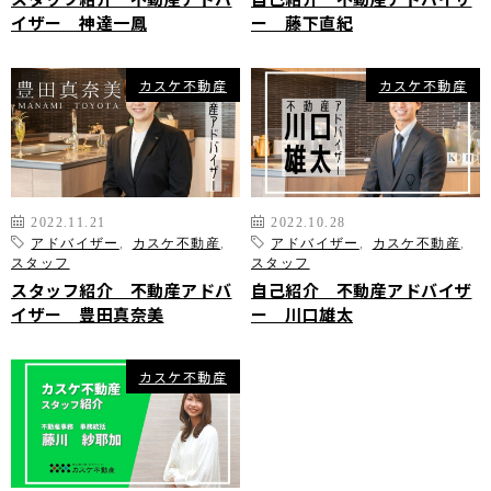
オンライン相談サービス
イザー 神達一鳳
ー 藤下直紀
不動産買取
会員登録
不動産売却サポート
カスケ不動産
カスケ不動産
査定依頼
会員登録
不動産の相場情報
ログイン
お気に入りの不動産
不動産を探す
物件検索
2022.11.21
2022.10.28
お気に入り不動産を見る
アドバイザー
,
カスケ不動産
,
アドバイザー
,
カスケ不動産
,
スタッフ
スタッフ
新着不動産情報
スタッフ紹介 不動産アドバ
自己紹介 不動産アドバイザ
イザー 豊田真奈美
ー 川口雄太
カスケ不動産