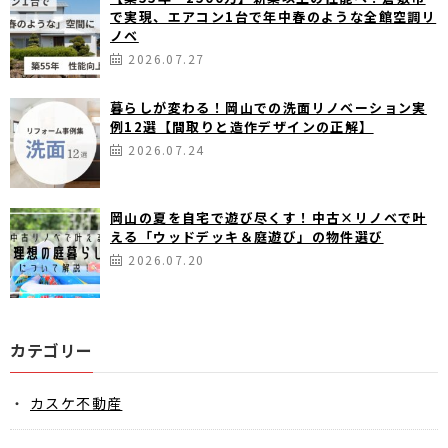
で実現、エアコン1台で年中春のような全館空調リ
ノベ
2026.07.27
暮らしが変わる！岡山での洗面リノベーション実
例12選【間取りと造作デザインの正解】
2026.07.24
岡山の夏を自宅で遊び尽くす！中古×リノベで叶
える「ウッドデッキ＆庭遊び」の物件選び
2026.07.20
カテゴリー
カスケ不動産