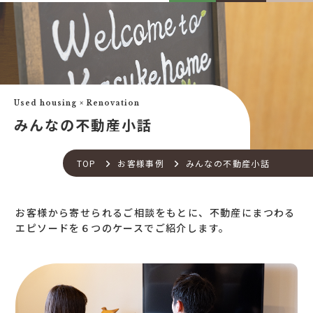
カスケって？
お客様事例
カスケホームグループ
お客様の声
みんなの不動産小話
買いたい
中古リフォーム事例
中古×RF(リノベ)
Used housing × Renovation
会社案内
新築建売購入サポート
みんなの不動産小話
土地×新築
会社概要
不動産流通の仕組み
店舗紹介
TOP
お客様事例
みんなの不動産小話
住宅ローンサポート
スタッフ紹介
アフターメンテナンス
ご来店予約
お客様から寄せられるご相談をもとに、不動産にまつわる
住宅あんしん点検
お問い合わせ
エピソードを６つのケースでご紹介します。
お知らせ一覧
売りたい
不動産コラム
住宅売却サポート
オンライン対応
土地売却サポート
オンライン相談サービス
不動産買取