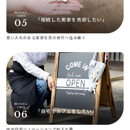
MODEL
CASE
「相続した実家を売却したい」
05
思い入れのある実家を次の世代へ住み継ぐ
MODEL
CASE
「自宅でカフェをしたい」
06
中古住宅リノベーションで叶えた夢