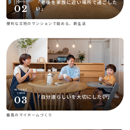
「老後を家族に近い場所で過ごした
CASE
02
い」
便利な立地のマンションで始める、新生活
MODEL
CASE
「自分達らしいを大切にしたい」
03
最高のマイホームづくり