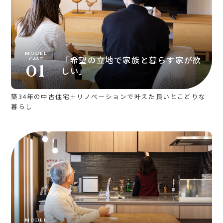
不動産売却サポート
査定依頼
不動産の相場情報
MODEL
「希望の立地で家族と暮らす家が欲
CASE
不動産を探す
01
しい」
物件検索
お気に入り不動産を見る
築34年の中古住宅＋リノベーションで叶えた良いとこどりな
暮らし
新着不動産情報
MODEL