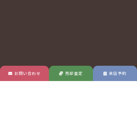
玉島店
MAP
お問い合わせ
売却査定
来店予約
〒713-8122
岡山県倉敷市玉島中央町1-22-30
TEL 0120-570-433