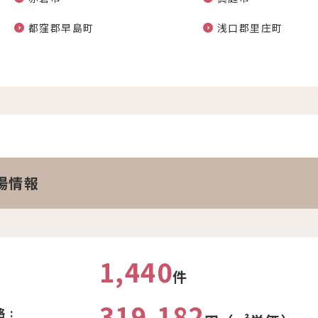
都窪郡早島町
浅口郡里庄町
場情報
1,440
件
319,182
 :