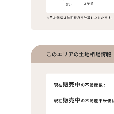
３年前
(円)
※平均価格は前期時点で計算したものです
このエリアの土地相場情報
販売中
現在
の不動産数 :
販売中
現在
の不動産平米価格