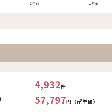
２年前
１年前
。
4,932
件
57,797
 :
円（㎡単価）