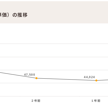
単価）の推移
47,500
44,024
２年前
１年前