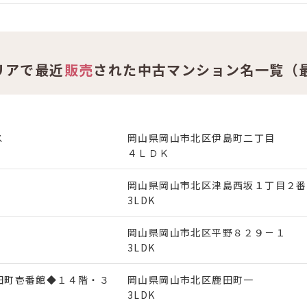
リアで最近
販売
された中古マンション名一覧（
ス
岡山県岡山市北区伊島町二丁目
４ＬＤＫ
岡山県岡山市北区津島西坂１丁目２番
3LDK
岡山県岡山市北区平野８２９－１
3LDK
田町壱番館◆１４階・３
岡山県岡山市北区鹿田町一
ア
3LDK