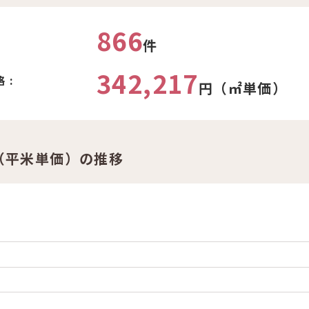
866
件
342,217
 :
円（㎡単価）
（平米単価）の推移