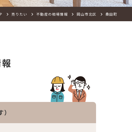
P
売りたい
不動産の相場情報
岡山市北区
桑田町
情報
す）