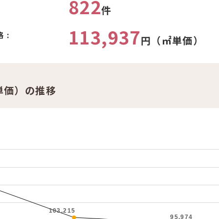
822
件
113,937
 :
円（㎡単価）
単価）の推移
103,215
95,974