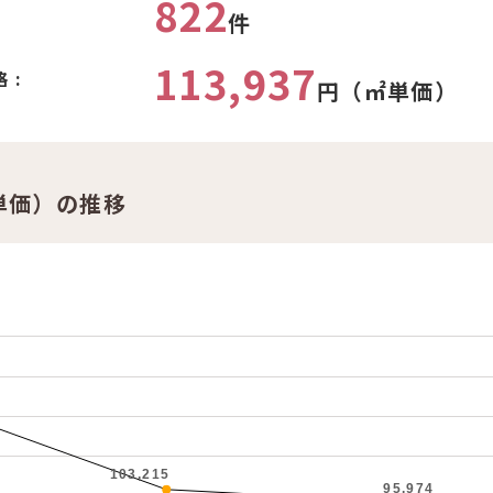
822
件
113,937
 :
円（㎡単価）
単価）の推移
103,215
95,974