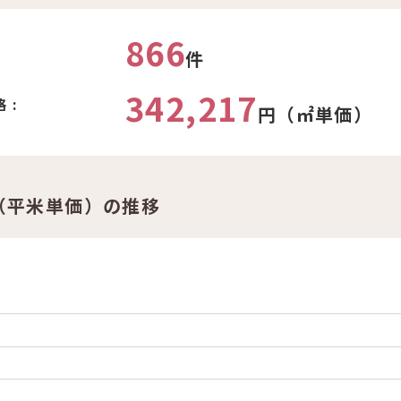
866
件
342,217
 :
円（㎡単価）
（平米単価）の推移