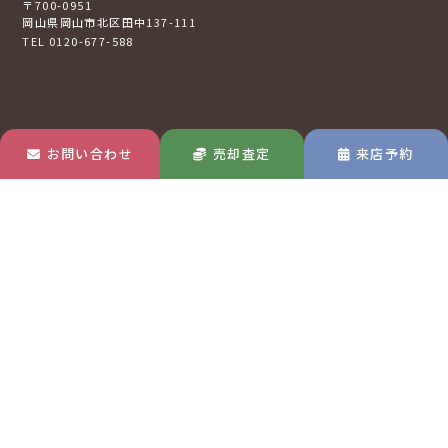
〒700-0951
岡山県岡山市北区田中137-111
TEL 0120-677-588
お問い合わせ
売却査定
来店予約
倉敷店
MAP
〒710-0807
岡山県倉敷市西阿知町16-2
TEL 0120-73-2121