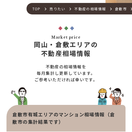
不動産流通の仕組み
店舗紹介
TOP
売りたい
不動産の相場情報
倉敷市
住宅ローンサポート
スタッフ紹介
アフターメンテナンス
ご来店予約
住宅あんしん点検
お問い合わせ
Market price
お知らせ一覧
岡山・倉敷エリアの
売りたい
不動産コラム
不動産相場情報
住宅売却サポート
オンライン対応
土地売却サポート
不動産の相場情報を
オンライン相談サービス
不動産買取
毎月集計し更新しています。
ご参考いただければ幸いです。
不動産売却サポート
査定依頼
不動産の相場情報
不動産を探す
倉敷市有城エリアのマンション相場情報（倉
物件検索
敷市の集計結果です）
お気に入り不動産を見る