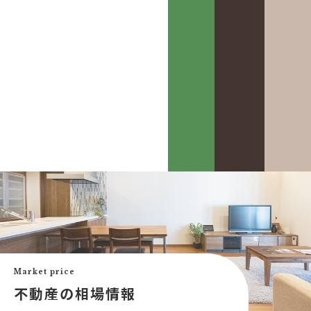
カスケって？
お客様事例
カスケホームグループ
お客様の声
みんなの不動産小話
買いたい
中古リフォーム事例
中古×RF(リノベ)
Market price
会社案内
新築建売購入サポート
不動産の相場情報
土地×新築
会社概要