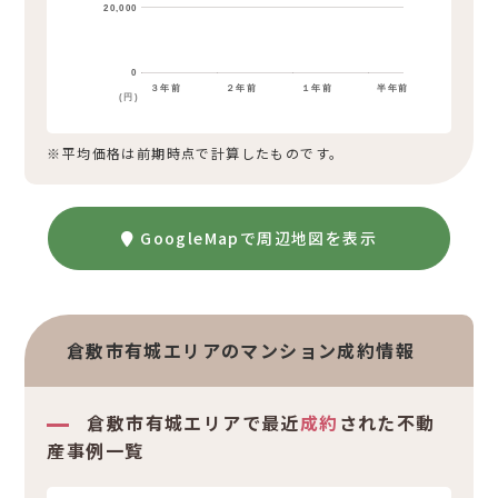
20,000
0
３年前
２年前
１年前
半年前
(円)
※平均価格は前期時点で計算したものです。
GoogleMapで周辺地図を表示
倉敷市有城エリアのマンション成約情報
倉敷市有城エリアで最近
成約
された不動
産事例一覧