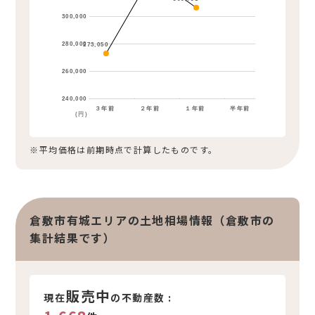
300,000
280,000
273,050
260,000
240,000
３年前
２年前
１年前
半年前
(円)
※平均価格は前期時点で計算したものです。
倉敷市有城エリアの土地相場情報（倉敷市の
集計結果です）
販売中
現在
の不動産数 :