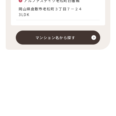
アルファステイツ老松町四番館
岡山県倉敷市老松町３丁目７－２４
3LDK
マンション名から探す