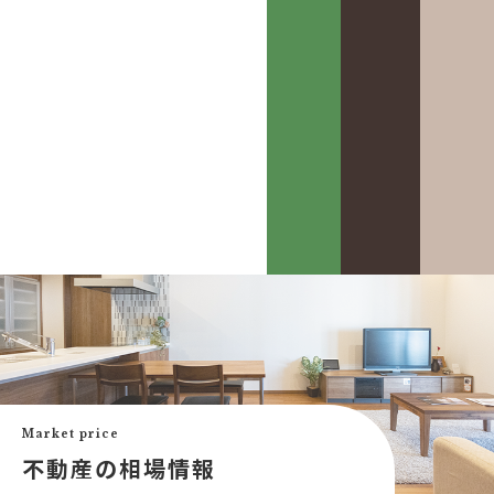
カスケって？
お客様事例
カスケホームグループ
お客様の声
みんなの不動産小話
買いたい
中古リフォーム事例
中古×RF(リノベ)
Market price
会社案内
新築建売購入サポート
不動産の相場情報
土地×新築
会社概要