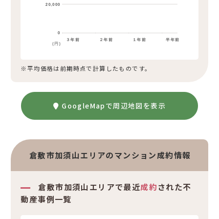
20,000
0
３年前
２年前
１年前
半年前
(円)
※平均価格は前期時点で計算したものです。
GoogleMapで周辺地図を表示
倉敷市加須山エリアのマンション成約情報
倉敷市加須山エリアで最近
成約
された不
動産事例一覧