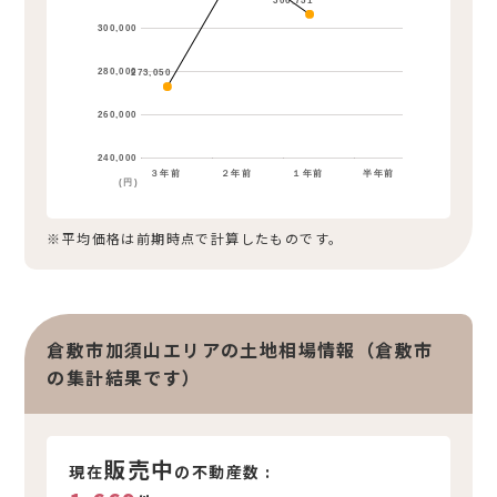
306,751
300,000
280,000
273,050
260,000
240,000
３年前
２年前
１年前
半年前
(円)
※平均価格は前期時点で計算したものです。
倉敷市加須山エリアの土地相場情報（倉敷市
の集計結果です）
販売中
現在
の不動産数 :