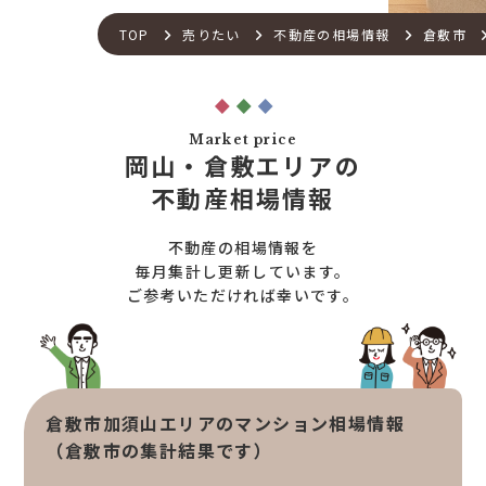
不動産流通の仕組み
店舗紹介
TOP
売りたい
不動産の相場情報
倉敷市
住宅ローンサポート
スタッフ紹介
アフターメンテナンス
ご来店予約
住宅あんしん点検
お問い合わせ
Market price
お知らせ一覧
岡山・倉敷エリアの
売りたい
不動産コラム
不動産相場情報
住宅売却サポート
オンライン対応
土地売却サポート
不動産の相場情報を
オンライン相談サービス
不動産買取
毎月集計し更新しています。
ご参考いただければ幸いです。
不動産売却サポート
査定依頼
不動産の相場情報
不動産を探す
倉敷市加須山エリアのマンション相場情報
物件検索
（倉敷市の集計結果です）
お気に入り不動産を見る