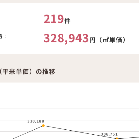
219
件
328,943
 :
円（㎡単価）
（平米単価）の推移
330,188
306,751