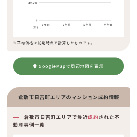
20,000
0
３年前
２年前
１年前
半年前
(円)
※平均価格は前期時点で計算したものです。
GoogleMapで周辺地図を表示
倉敷市日吉町エリアのマンション成約情報
倉敷市日吉町エリアで最近
成約
された不
動産事例一覧