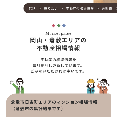
不動産流通の仕組み
店舗紹介
TOP
売りたい
不動産の相場情報
倉敷市
住宅ローンサポート
スタッフ紹介
アフターメンテナンス
ご来店予約
住宅あんしん点検
お問い合わせ
Market price
お知らせ一覧
岡山・倉敷エリアの
売りたい
不動産コラム
不動産相場情報
住宅売却サポート
オンライン対応
土地売却サポート
不動産の相場情報を
オンライン相談サービス
不動産買取
毎月集計し更新しています。
ご参考いただければ幸いです。
不動産売却サポート
査定依頼
不動産の相場情報
不動産を探す
倉敷市日吉町エリアのマンション相場情報
物件検索
（倉敷市の集計結果です）
お気に入り不動産を見る