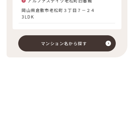
アルファステイツ老松町四番館
岡山県倉敷市老松町３丁目７－２４
3LDK
マンション名から探す