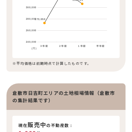
306,751
300,000
280,000
273,050
260,000
240,000
３年前
２年前
１年前
半年前
(円)
※平均価格は前期時点で計算したものです。
倉敷市日吉町エリアの土地相場情報（倉敷市
の集計結果です）
販売中
現在
の不動産数 :