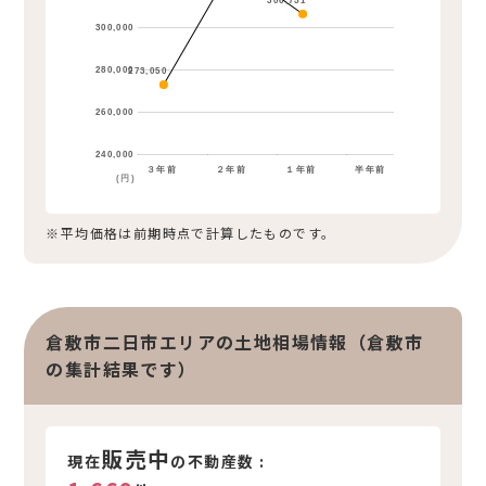
306,751
300,000
280,000
273,050
260,000
240,000
３年前
２年前
１年前
半年前
(円)
※平均価格は前期時点で計算したものです。
倉敷市二日市エリアの土地相場情報（倉敷市
の集計結果です）
販売中
現在
の不動産数 :