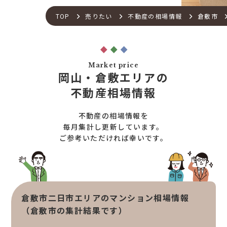
不動産流通の仕組み
店舗紹介
TOP
売りたい
不動産の相場情報
倉敷市
住宅ローンサポート
スタッフ紹介
アフターメンテナンス
ご来店予約
住宅あんしん点検
お問い合わせ
Market price
お知らせ一覧
岡山・倉敷エリアの
売りたい
不動産コラム
不動産相場情報
住宅売却サポート
オンライン対応
土地売却サポート
不動産の相場情報を
オンライン相談サービス
不動産買取
毎月集計し更新しています。
ご参考いただければ幸いです。
不動産売却サポート
査定依頼
不動産の相場情報
不動産を探す
倉敷市二日市エリアのマンション相場情報
物件検索
（倉敷市の集計結果です）
お気に入り不動産を見る