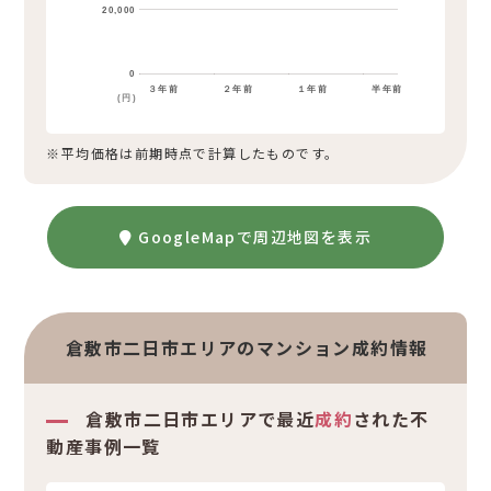
20,000
0
３年前
２年前
１年前
半年前
(円)
※平均価格は前期時点で計算したものです。
GoogleMapで周辺地図を表示
倉敷市二日市エリアのマンション成約情報
倉敷市二日市エリアで最近
成約
された不
動産事例一覧