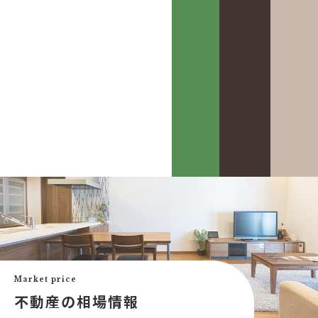
カスケって？
お客様事例
カスケホームグループ
お客様の声
みんなの不動産小話
買いたい
中古リフォーム事例
中古×RF(リノベ)
Market price
会社案内
新築建売購入サポート
不動産の相場情報
土地×新築
会社概要