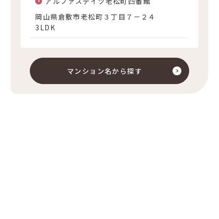
アルファステイツ老松町四番館
岡山県倉敷市老松町３丁目７－２４
3LDK
マンション名から探す