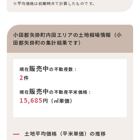
※平均価格は前期時点で計算したものです。
小田郡矢掛町内田エリアの土地相場情報（小
田郡矢掛町の集計結果です）
販売中
現在
の不動産数 :
2
件
販売中
現在
の不動産平米価格 :
15,685
円（㎡単価）
土地平均価格（平米単価）の推移