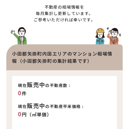
土地売却サポート
不動産の相場情報を
オンライン相談サービス
不動産買取
毎月集計し更新しています。
ご参考いただければ幸いです。
不動産売却サポート
査定依頼
不動産の相場情報
不動産を探す
小田郡矢掛町内田エリアのマンション相場情
物件検索
報（小田郡矢掛町の集計結果です）
お気に入り不動産を見る
新着不動産情報
販売中
現在
の不動産数 :
0
件
販売中
現在
の不動産平米価格 :
0
円（㎡単価）