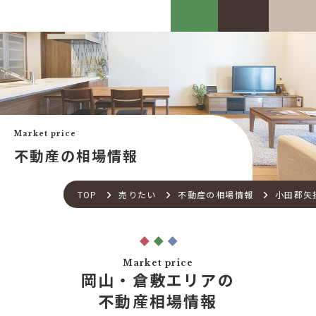
カスケって？
お客様事例
カスケホームグループ
お客様の声
みんなの不動産小話
買いたい
中古リフォーム事例
中古×RF(リノベ)
Market price
会社案内
新築建売購入サポート
不動産の相場情報
土地×新築
会社概要
不動産流通の仕組み
店舗紹介
TOP
売りたい
不動産の相場情報
小田郡矢
住宅ローンサポート
スタッフ紹介
アフターメンテナンス
ご来店予約
住宅あんしん点検
お問い合わせ
Market price
お知らせ一覧
岡山・倉敷エリアの
売りたい
不動産コラム
不動産相場情報
住宅売却サポート
オンライン対応