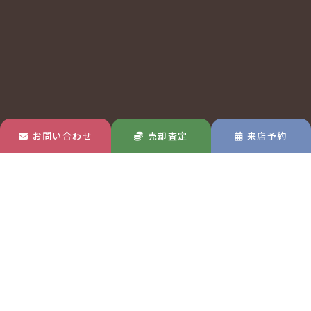
お問い合わせ
売却査定
来店予約
玉島店
MAP
〒713-8122
岡山県倉敷市玉島中央町1-22-30
TEL 0120-570-433