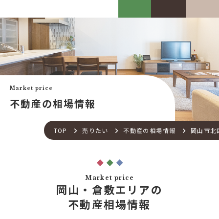
カスケって？
お客様事例
カスケホームグループ
お客様の声
みんなの不動産小話
買いたい
中古リフォーム事例
中古×RF(リノベ)
Market price
会社案内
新築建売購入サポート
不動産の相場情報
土地×新築
会社概要
不動産流通の仕組み
店舗紹介
TOP
売りたい
不動産の相場情報
岡山市北
住宅ローンサポート
スタッフ紹介
アフターメンテナンス
ご来店予約
住宅あんしん点検
お問い合わせ
Market price
お知らせ一覧
岡山・倉敷エリアの
売りたい
不動産コラム
不動産相場情報
住宅売却サポート
オンライン対応