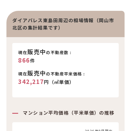
ダイアパレス東島田周辺の相場情報（岡山市
北区の集計結果です）
販売中
現在
の不動産数 :
866
件
販売中
現在
の不動産平米価格 :
342,217
円（㎡単価）
マンション平均価格（平米単価）の推移
2026年8月現在