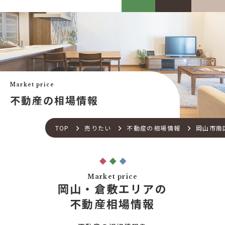
カスケって？
お客様事例
カスケホームグループ
お客様の声
みんなの不動産小話
買いたい
中古リフォーム事例
中古×RF(リノベ)
Market price
会社案内
新築建売購入サポート
不動産の相場情報
土地×新築
会社概要
不動産流通の仕組み
店舗紹介
TOP
売りたい
不動産の相場情報
岡山市南
住宅ローンサポート
スタッフ紹介
アフターメンテナンス
ご来店予約
住宅あんしん点検
お問い合わせ
Market price
お知らせ一覧
岡山・倉敷エリアの
売りたい
不動産コラム
不動産相場情報
住宅売却サポート
オンライン対応
土地売却サポート