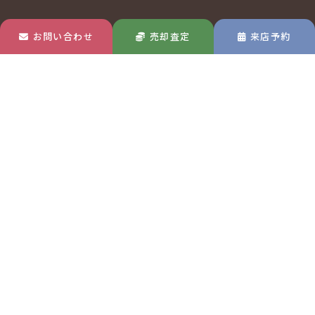
お問い合わせ
売却査定
来店予約
玉島店
MAP
〒713-8122
岡山県倉敷市玉島中央町1-22-30
TEL 0120-570-433
吉備総社店
MAP
〒701-1334