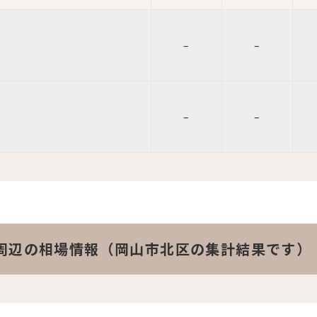
–
–
–
–
周辺の相場情報（岡山市北区の集計結果です）