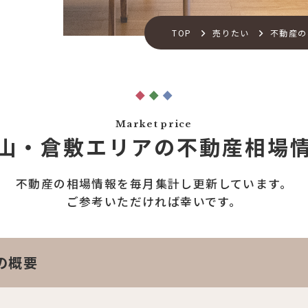
TOP
売りたい
不動産の
Market price
山・倉敷エリアの
不動産相場
不動産の相場情報を
毎月集計し更新しています。
ご参考いただければ幸いです。
の概要