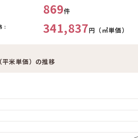
869
件
341,837
 :
円（㎡単価）
（平米単価）の推移