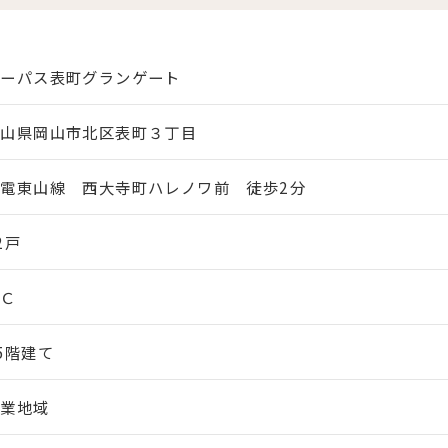
サーパス表町グランゲート
岡山県岡山市北区表町３丁目
岡電東山線 西大寺町ハレノワ前 徒歩2分
2戸
ＲＣ
5階建て
商業地域