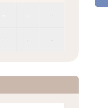
–
–
–
–
–
–