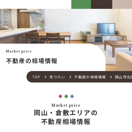
カスケって？
お客様事例
カスケホームグループ
お客様の声
みんなの不動産小話
買いたい
中古リフォーム事例
中古×RF(リノベ)
Market price
会社案内
新築建売購入サポート
不動産の相場情報
土地×新築
会社概要
不動産流通の仕組み
店舗紹介
TOP
売りたい
不動産の相場情報
岡山市北
住宅ローンサポート
スタッフ紹介
アフターメンテナンス
ご来店予約
住宅あんしん点検
お問い合わせ
Market price
お知らせ一覧
岡山・倉敷エリアの
売りたい
不動産コラム
不動産相場情報
住宅売却サポート
オンライン対応
土地売却サポート