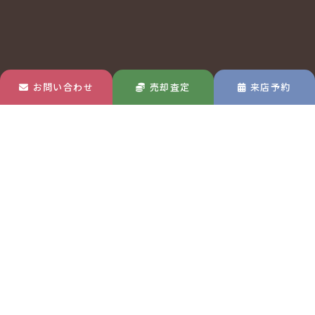
お問い合わせ
売却査定
来店予約
玉島店
MAP
〒713-8122
岡山県倉敷市玉島中央町1-22-30
TEL 0120-570-433