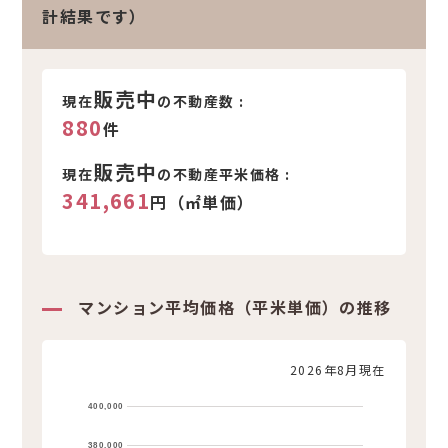
計結果です）
販売中
現在
の不動産数 :
880
件
販売中
現在
の不動産平米価格 :
341,661
円（㎡単価）
マンション平均価格（平米単価）の推移
2026年8月現在
400,000
380,000