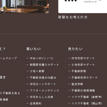
新築をお考えの方
て？
買いたい
売りたい
ームグループ
中古×RF(リノベ)
住宅売却サポート
新築建売購入サポート
土地売却サポート
土地×新築
不動産買取
探す
不動産流通の仕組み
不動産売却サポート
住宅ローンサポート
査定依頼
アフターメンテナンス
不動産の相場情報
り不動産を見る
住宅あんしん点検
イクラ不動産（倉敷市）
産情報
会員規約
イクラ不動産（岡山市）