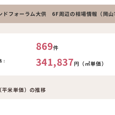
ンドフォーラム大供 6F周辺の相場情報（岡
869
件
341,837
 :
円（㎡単価）
（平米単価）の推移