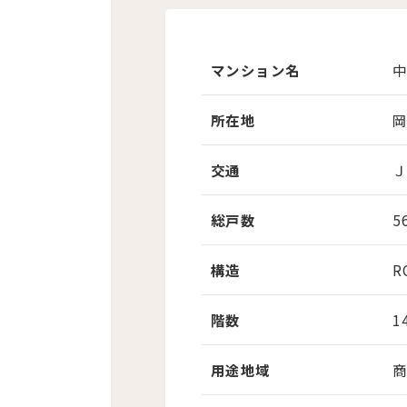
マンション名
中
所在地
交通
Ｊ
総戸数
5
構造
R
階数
1
用途地域