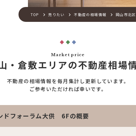
TOP
売りたい
不動産の相場情報
岡山市北区
Market price
山・倉敷エリアの
不動産相場
不動産の相場情報を
毎月集計し更新しています。
ご参考いただければ幸いです。
ンドフォーラム大供 6Fの概要