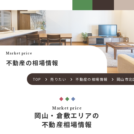
カスケって？
お客様事例
カスケホームグループ
お客様の声
みんなの不動産小話
買いたい
中古リフォーム事例
中古×RF(リノベ)
Market price
会社案内
新築建売購入サポート
不動産の相場情報
土地×新築
会社概要
不動産流通の仕組み
店舗紹介
TOP
売りたい
不動産の相場情報
岡山市北
住宅ローンサポート
スタッフ紹介
アフターメンテナンス
ご来店予約
住宅あんしん点検
お問い合わせ
Market price
お知らせ一覧
岡山・倉敷エリアの
売りたい
不動産コラム
不動産相場情報
住宅売却サポート
オンライン対応
土地売却サポート