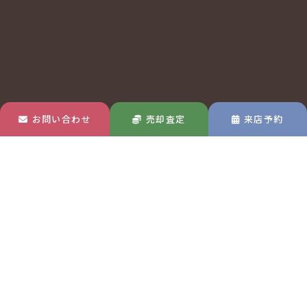
お問い合わせ
売却査定
来店予約
玉島店
MAP
〒713-8122
岡山県倉敷市玉島中央町1-22-30
TEL 0120-570-433