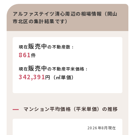
アルファステイツ清心周辺の相場情報（岡山
市北区の集計結果です）
販売中
現在
の不動産数 :
861
件
販売中
現在
の不動産平米価格 :
342,391
円（㎡単価）
マンション平均価格（平米単価）の推移
2026年8月現在