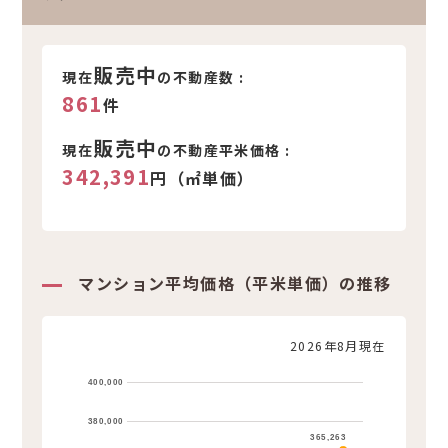
販売中
現在
の不動産数 :
861
件
販売中
現在
の不動産平米価格 :
342,391
円（㎡単価）
マンション平均価格（平米単価）の推移
2026年8月現在
400,000
380,000
365,263