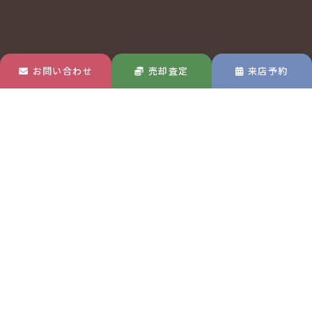
お問い合わせ
売却査定
来店予約
玉島店
MAP
〒713-8122
岡山県倉敷市玉島中央町1-22-30
TEL 0120-570-433