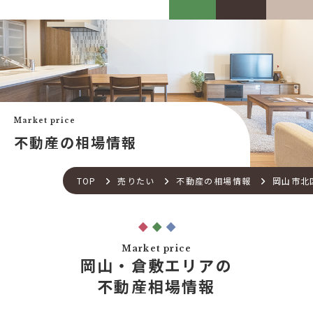
カスケって？
お客様事例
カスケホームグループ
お客様の声
みんなの不動産小話
買いたい
中古リフォーム事例
中古×RF(リノベ)
Market price
会社案内
新築建売購入サポート
不動産の相場情報
土地×新築
会社概要
不動産流通の仕組み
店舗紹介
TOP
売りたい
不動産の相場情報
岡山市北
住宅ローンサポート
スタッフ紹介
アフターメンテナンス
ご来店予約
住宅あんしん点検
お問い合わせ
Market price
お知らせ一覧
岡山・倉敷エリアの
売りたい
不動産コラム
不動産相場情報
住宅売却サポート
オンライン対応
土地売却サポート