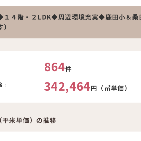
◆１４階・２LDK◆周辺環境充実◆鹿田小＆桑
す）
864
件
342,464
 :
円（㎡単価）
（平米単価）の推移