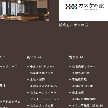
新築をお考えの方
て？
買いたい
売りたい
ームグループ
中古×RF(リノベ)
住宅売却サポート
新築建売購入サポート
土地売却サポート
土地×新築
不動産買取
探す
不動産流通の仕組み
不動産売却サポート
住宅ローンサポート
査定依頼
アフターメンテナンス
不動産の相場情報
り不動産を見る
住宅あんしん点検
イクラ不動産（倉敷市）