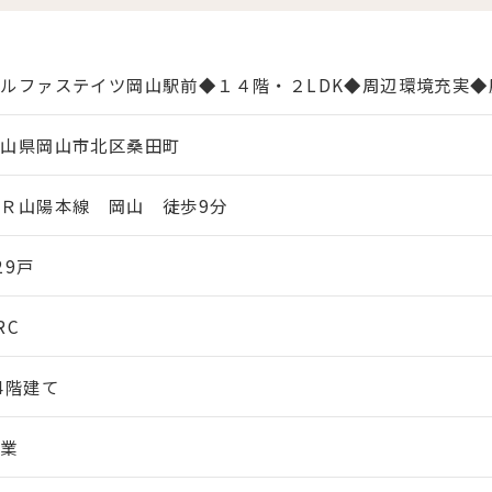
アルファステイツ岡山駅前◆１４階・２LDK◆周辺環境充実
岡山県岡山市北区桑田町
Ｒ山陽本線 岡山 徒歩9分
29戸
RC
4階建て
商業