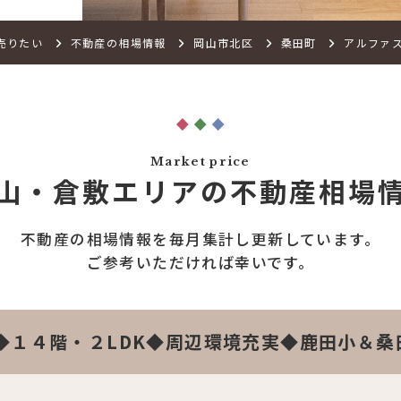
売りたい
不動産の相場情報
岡山市北区
桑田町
アルファ
Market price
山・倉敷エリアの
不動産相場
不動産の相場情報を
毎月集計し更新しています。
ご参考いただければ幸いです。
◆１４階・２LDK◆周辺環境充実◆鹿田小＆桑