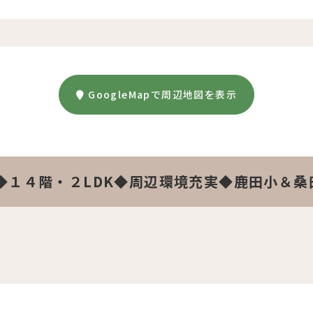
GoogleMapで周辺地図を表示
◆１４階・２LDK◆周辺環境充実◆鹿田小＆桑
。