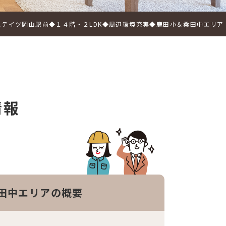
ステイツ岡山駅前◆１４階・２LDK◆周辺環境充実◆鹿田小＆桑田中エリア
情報
田中エリアの概要