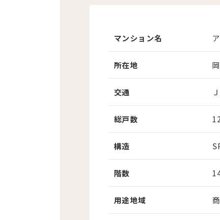
マンション名
所在地
交通
Ｊ
総戸数
1
構造
S
階数
1
用途地域