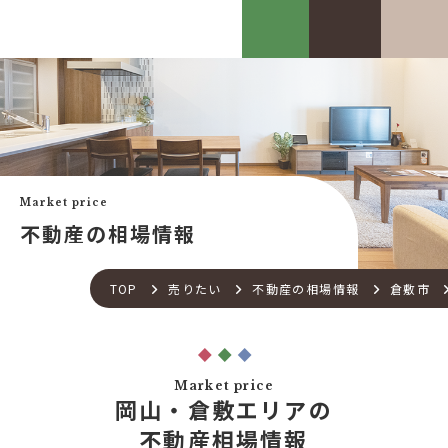
カスケって？
お客様事例
カスケホームグループ
お客様の声
みんなの不動産小話
買いたい
中古リフォーム事例
中古×RF(リノベ)
Market price
会社案内
新築建売購入サポート
不動産の相場情報
土地×新築
会社概要
不動産流通の仕組み
店舗紹介
TOP
売りたい
不動産の相場情報
倉敷市
住宅ローンサポート
スタッフ紹介
アフターメンテナンス
ご来店予約
住宅あんしん点検
お問い合わせ
Market price
お知らせ一覧
岡山・倉敷エリアの
売りたい
不動産コラム
不動産相場情報
住宅売却サポート