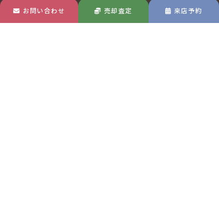
お問い合わせ
売却査定
来店予約
玉島店
MAP
〒713-8122
岡山県倉敷市玉島中央町1-22-30
TEL 0120-570-433
吉備総社店
MAP