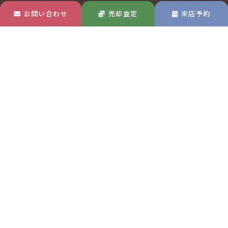
お問い合わせ
売却査定
来店予約
玉島店
MAP
〒713-8122
岡山県倉敷市玉島中央町1-22-30
TEL 0120-570-433
吉備総社店
MAP
〒701-1334
岡山県岡山市北区高松原古才592-1
TEL 0120-677-551