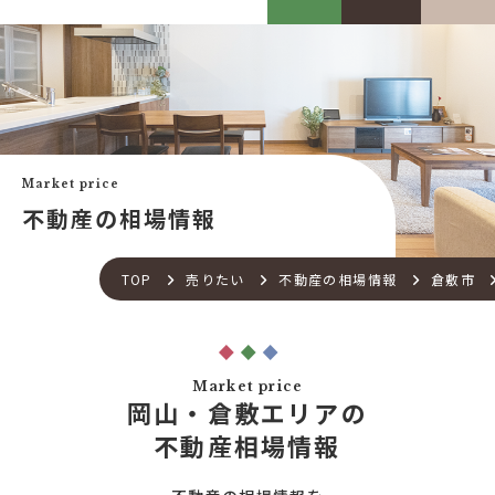
カスケって？
お客様事例
カスケホームグループ
お客様の声
みんなの不動産小話
買いたい
中古リフォーム事例
中古×RF(リノベ)
Market price
会社案内
新築建売購入サポート
不動産の相場情報
土地×新築
会社概要
不動産流通の仕組み
店舗紹介
TOP
売りたい
不動産の相場情報
倉敷市
住宅ローンサポート
スタッフ紹介
アフターメンテナンス
ご来店予約
住宅あんしん点検
お問い合わせ
Market price
お知らせ一覧
岡山・倉敷エリアの
売りたい
不動産コラム
不動産相場情報
住宅売却サポート
オンライン対応
土地売却サポート