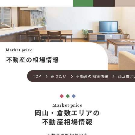
カスケって？
お客様事例
カスケホームグループ
お客様の声
みんなの不動産小話
買いたい
中古リフォーム事例
中古×RF(リノベ)
Market price
会社案内
新築建売購入サポート
不動産の相場情報
土地×新築
会社概要
不動産流通の仕組み
店舗紹介
TOP
売りたい
不動産の相場情報
岡山市北
住宅ローンサポート
スタッフ紹介
アフターメンテナンス
ご来店予約
住宅あんしん点検
お問い合わせ
Market price
お知らせ一覧
岡山・倉敷エリアの
売りたい
不動産コラム
不動産相場情報
住宅売却サポート
オンライン対応
土地売却サポート