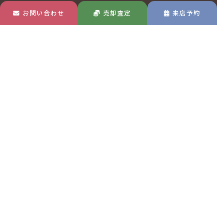
お問い合わせ
売却査定
来店予約
玉島店
MAP
〒713-8122
岡山県倉敷市玉島中央町1-22-30
TEL 0120-570-433
吉備総社店
MAP
〒701-1334
岡山県岡山市北区高松原古才592-1
TEL 0120-677-551