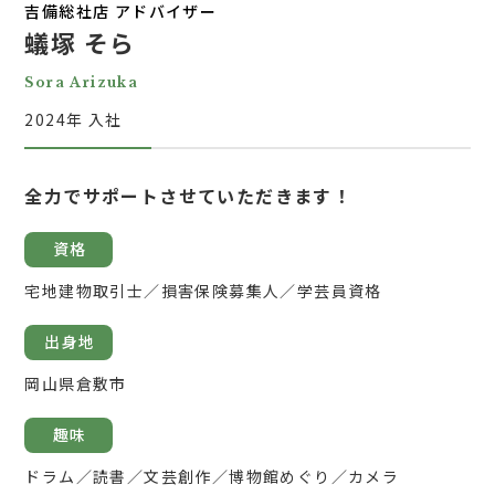
吉備総社店 アドバイザー
蟻塚 そら
Sora Arizuka
2024年 入社
全力でサポートさせていただきます！
資格
宅地建物取引士／損害保険募集人／学芸員資格
出身地
岡山県倉敷市
趣味
ドラム／読書／文芸創作／博物館めぐり／カメラ