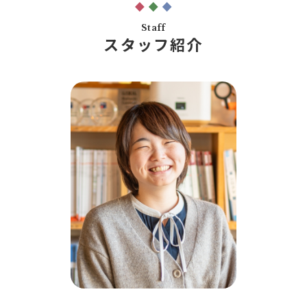
住宅あんしん点検
お問い合わせ
Staff
お知らせ一覧
スタッフ紹介
売りたい
不動産コラム
住宅売却サポート
オンライン対応
土地売却サポート
オンライン相談サービス
不動産買取
不動産売却サポート
査定依頼
不動産の相場情報
不動産を探す
物件検索
お気に入り不動産を見る
新着不動産情報