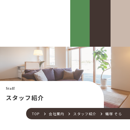
カスケって？
お客様事例
カスケホームグループ
お客様の声
みんなの不動産小話
買いたい
中古リフォーム事例
中古×RF(リノベ)
Staff
会社案内
新築建売購入サポート
スタッフ紹介
土地×新築
会社概要
不動産流通の仕組み
店舗紹介
TOP
会社案内
スタッフ紹介
蟻塚 そら
住宅ローンサポート
スタッフ紹介
アフターメンテナンス
ご来店予約