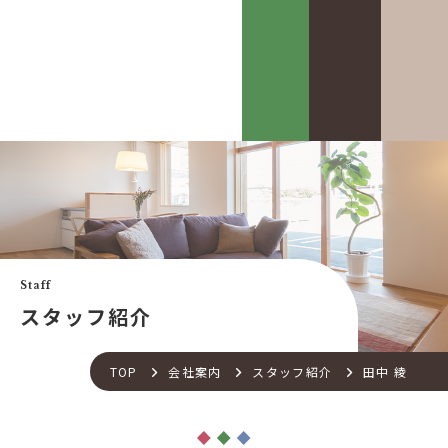
カスケって？
お客様事例
カスケホームグループ
お客様の声
みんなの不動産小話
買いたい
中古リフォーム事例
中古×RF(リノベ)
Staff
会社案内
新築建売購入サポート
スタッフ紹介
土地×新築
会社概要
不動産流通の仕組み
店舗紹介
TOP
会社案内
スタッフ紹介
田中 綾
住宅ローンサポート
スタッフ紹介
アフターメンテナンス
ご来店予約