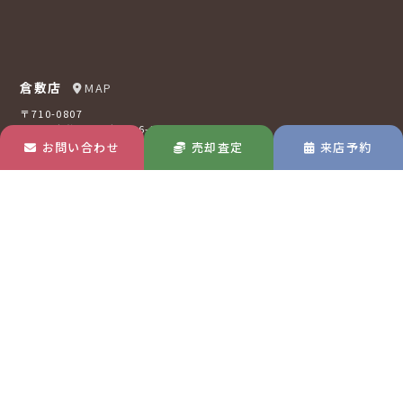
倉敷店
MAP
〒710-0807
岡山県倉敷市西阿知町16-2
お問い合わせ
売却査定
来店予約
TEL 0120-73-2121
玉島店
MAP