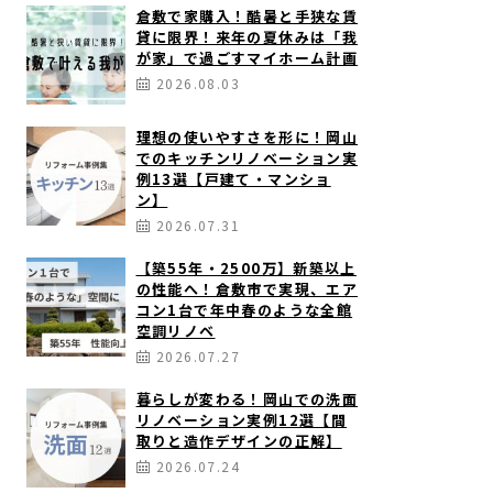
倉敷で家購入！酷暑と手狭な賃
貸に限界！来年の夏休みは「我
が家」で過ごすマイホーム計画
2026.08.03
理想の使いやすさを形に！岡山
でのキッチンリノベーション実
例13選【戸建て・マンショ
ン】
2026.07.31
【築55年・2500万】新築以上
の性能へ！倉敷市で実現、エア
コン1台で年中春のような全館
空調リノベ
2026.07.27
暮らしが変わる！岡山での洗面
リノベーション実例12選【間
取りと造作デザインの正解】
2026.07.24