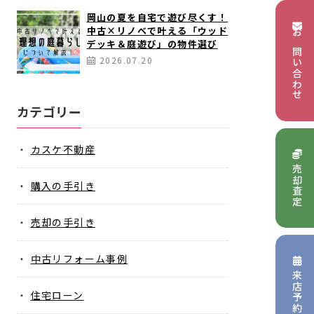
岡山の夏を自宅で遊び尽くす！
中古×リノベで叶える「ウッド
お問い合わせ
デッキ＆庭遊び」の物件選び
2026.07.20
カテゴリー
カスケ不動産
売却査定
購入の手引き
売却の手引き
中古リフォーム事例
来店予約
住宅ローン