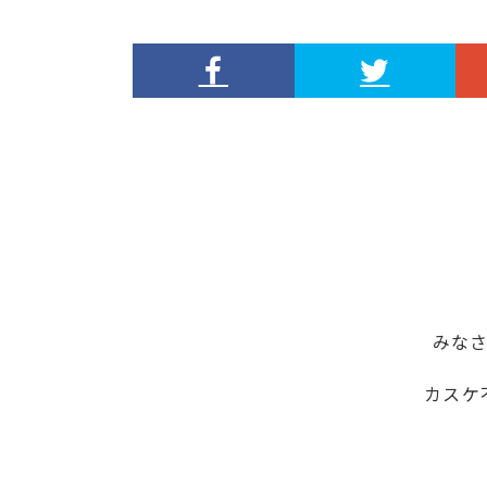
みな
カスケ