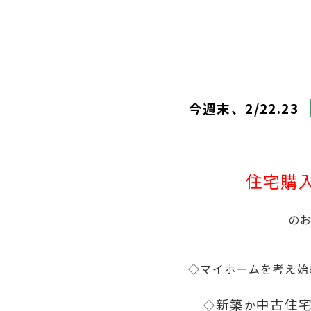
今週末、2/22.23
住宅購
の
◇マイホームを考え始
新築
中古住
◇
か