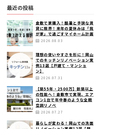
最近の投稿
倉敷で家購入！酷暑と手狭な賃
貸に限界！来年の夏休みは「我
が家」で過ごすマイホーム計画
2026.08.03
理想の使いやすさを形に！岡山
でのキッチンリノベーション実
例13選【戸建て・マンショ
ン】
2026.07.31
【築55年・2500万】新築以上
の性能へ！倉敷市で実現、エア
コン1台で年中春のような全館
空調リノベ
2026.07.27
暮らしが変わる！岡山での洗面
リノベーション実例12選【間