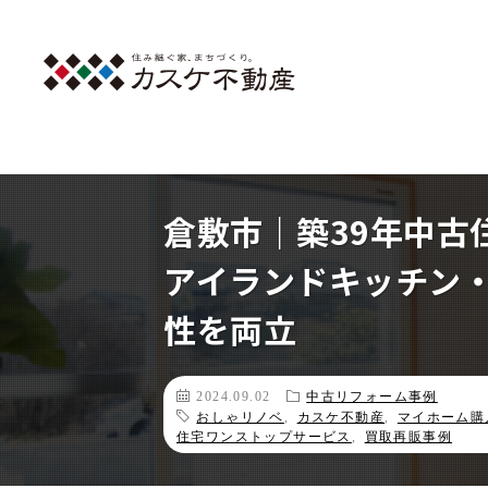
倉敷市｜築39年中古
アイランドキッチン
性を両立
2024.09.02
中古リフォーム事例
おしゃリノベ
,
カスケ不動産
,
マイホーム購
住宅ワンストップサービス
,
買取再販事例