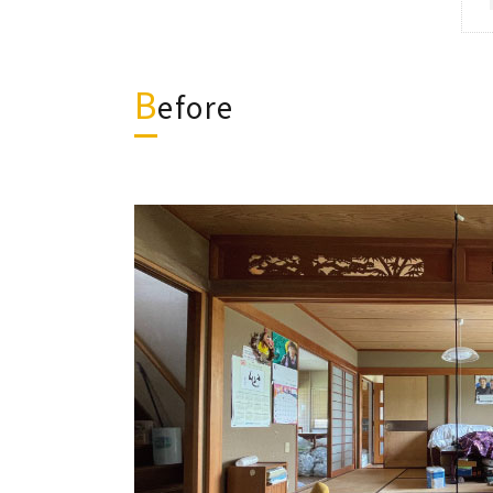
B
efore