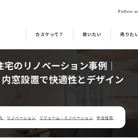
カスケって？
買いたい
売りた
住宅のリノベーション事例｜
・内窓設置で快適性とデザイン
入
,
リノベーション
,
リフォーム・リノベーション
,
中古住宅
,