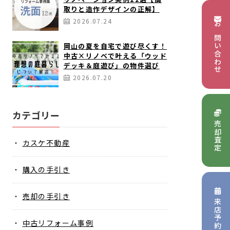
取りと造作デザインの正解】
2026.07.24
お問い合わせ
岡山の夏を自宅で遊び尽くす！
中古×リノベで叶える「ウッド
デッキ＆庭遊び」の物件選び
2026.07.20
カテゴリー
売却査定
カスケ不動産
購入の手引き
売却の手引き
来店予約
中古リフォーム事例