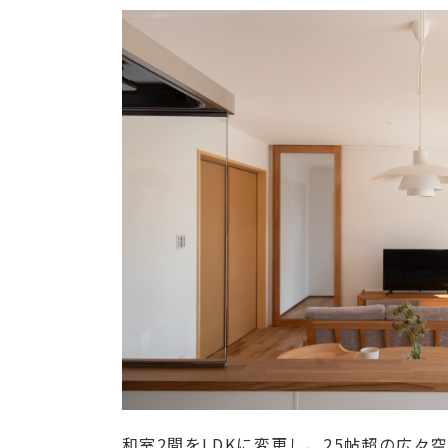
和室2間をLDKに変更し、25帖超の広