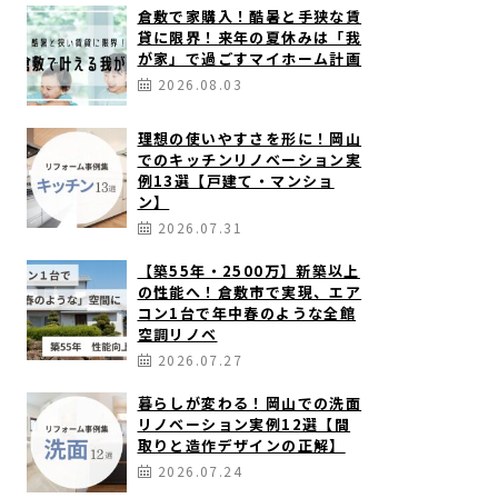
倉敷で家購入！酷暑と手狭な賃
貸に限界！来年の夏休みは「我
が家」で過ごすマイホーム計画
2026.08.03
理想の使いやすさを形に！岡山
でのキッチンリノベーション実
例13選【戸建て・マンショ
ン】
2026.07.31
【築55年・2500万】新築以上
の性能へ！倉敷市で実現、エア
コン1台で年中春のような全館
空調リノベ
2026.07.27
暮らしが変わる！岡山での洗面
リノベーション実例12選【間
取りと造作デザインの正解】
2026.07.24