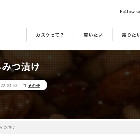
カスケって？
買いたい
売りた
ちみつ漬け
022.03.03
その他
みつ漬け