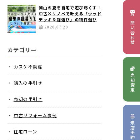
岡山の夏を自宅で遊び尽くす！
中古×リノベで叶える「ウッド
お問い合わせ
デッキ＆庭遊び」の物件選び
2026.07.20
カテゴリー
カスケ不動産
売却査定
購入の手引き
売却の手引き
中古リフォーム事例
来店予約
住宅ローン