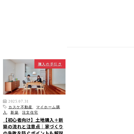
カスケって？
お客様事例
カスケホームグループ
お客様の声
みんなの不動産小話
買いたい
中古リフォーム事例
中古×RF(リノベ)
会社案内
新築建売購入サポート
土地×新築
会社概要
不動産流通の仕組み
店舗紹介
購入の手引き
住宅ローンサポート
スタッフ紹介
アフターメンテナンス
ご来店予約
住宅あんしん点検
お問い合わせ
お知らせ一覧
売りたい
2025.07.31
不動産コラム
カスケ不動産
,
マイホーム購
住宅売却サポート
入
,
新築
,
注文住宅
オンライン対応
【初心者向け】土地購入＋新
土地売却サポート
オンライン相談サービス
築の流れと注意点｜家づくり
不動産買取
の失敗を防ぐポイントも解説