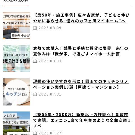
【築50年・施工事例】広々古家が、子どもと伸び
やかに暮らせる“憧れのカフェ風マイホーム”へ
2026.08.09
倉敷で家購入！酷暑と手狭な賃貸に限界！来年の
夏休みは「我が家」で過ごすマイホーム計画
2026.08.03
理想の使いやすさを形に！岡山でのキッチンリノ
ベーション実例13選【戸建て・マンション】
2026.07.31
【築55年・2500万】新築以上の性能へ！倉敷市
で実現、エアコン1台で年中春のような全館空調リ
ノベ
2026.07.27