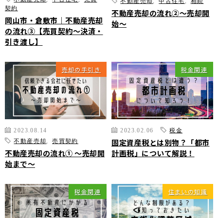
不動産コラム
不動産売却
,
中古住宅
,
相続
住宅売却サポート
契約
不動産売却の流れ②～売却開
オンライン対応
岡山市・倉敷市｜不動産売却
土地売却サポート
始～
オンライン相談サービス
の流れ③【売買契約～決済・
不動産買取
引き渡し】
会員登録
不動産売却サポート
査定依頼
会員登録
売却の手引き
税金関連
不動産の相場情報
ログイン
お気に入りの不動産
不動産を探す
物件検索
お気に入り不動産を見る
2023.08.14
2023.02.06
税金
新着不動産情報
固定資産税とは別物？「都市
不動産売却
,
売買契約
不動産売却の流れ① ～売却開
計画税」について解説！
始まで～
税金関連
住まいの知識