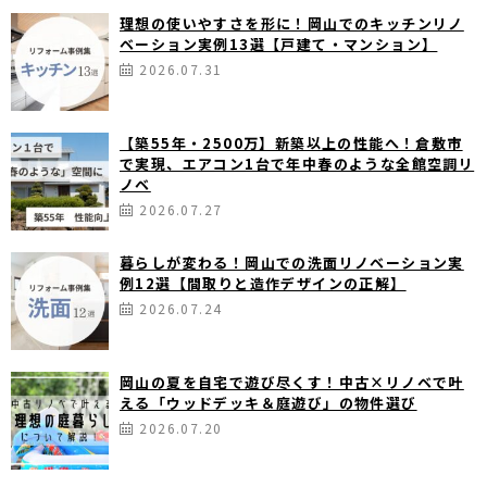
理想の使いやすさを形に！岡山でのキッチンリノ
ベーション実例13選【戸建て・マンション】
2026.07.31
【築55年・2500万】新築以上の性能へ！倉敷市
で実現、エアコン1台で年中春のような全館空調リ
ノベ
2026.07.27
暮らしが変わる！岡山での洗面リノベーション実
例12選【間取りと造作デザインの正解】
2026.07.24
岡山の夏を自宅で遊び尽くす！中古×リノベで叶
える「ウッドデッキ＆庭遊び」の物件選び
2026.07.20