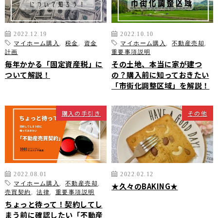
2022.12.19
2022.10.10
マイホーム購入
,
税金
,
資金
マイホーム購入
,
不動産売却
,
計画
重要事項説明
毎年かかる「固定資産税」に
その土地、本当に家が建つ
ついて解説！
の？購入前に知っておきたい
「市街化調整区域」を解説！
購入の手引き
その他
2022.08.01
2022.02.12
マイホーム購入
,
不動産売却
,
★久々のBAKING★
売買契約
,
法律
,
重要事項説明
ちょっと待って！契約してし
まう前に確認したい「不動産