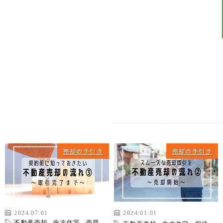
カスケって？
お客様事例
カスケホームグループ
お客様の声
みんなの不動産小話
買いたい
中古リフォーム事例
中古×RF(リノベ)
会社案内
新築建売購入サポート
土地×新築
会社概要
不動産流通の仕組み
店舗紹介
売却の手引き
売却の手引き
住宅ローンサポート
スタッフ紹介
アフターメンテナンス
ご来店予約
住宅あんしん点検
お問い合わせ
お知らせ一覧
売りたい
2024.07.01
2024.01.01
不動産売却
,
中古住宅
,
売買