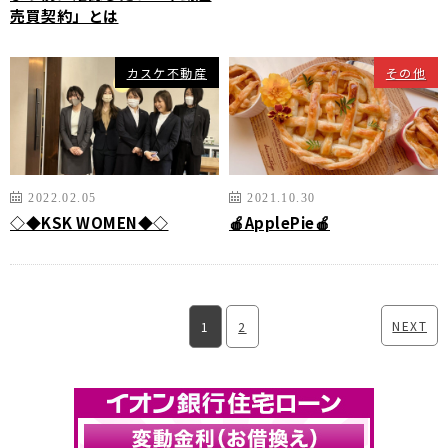
売買契約」とは
カスケ不動産
その他
2022.02.05
2021.10.30
◇◆KSK WOMEN◆◇
🍎ApplePie🍎
NEXT
1
2