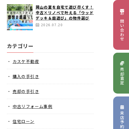
岡山の夏を自宅で遊び尽くす！
中古×リノベで叶える「ウッド
お問い合わせ
デッキ＆庭遊び」の物件選び
2026.07.20
カテゴリー
カスケ不動産
売却査定
購入の手引き
売却の手引き
中古リフォーム事例
来店予約
住宅ローン