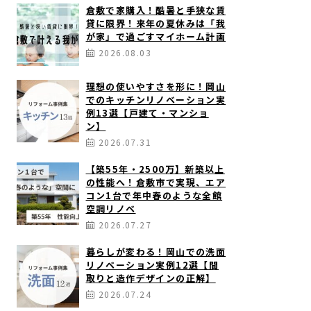
倉敷で家購入！酷暑と手狭な賃
貸に限界！来年の夏休みは「我
が家」で過ごすマイホーム計画
2026.08.03
理想の使いやすさを形に！岡山
でのキッチンリノベーション実
例13選【戸建て・マンショ
ン】
2026.07.31
【築55年・2500万】新築以上
の性能へ！倉敷市で実現、エア
コン1台で年中春のような全館
空調リノベ
2026.07.27
暮らしが変わる！岡山での洗面
リノベーション実例12選【間
取りと造作デザインの正解】
2026.07.24