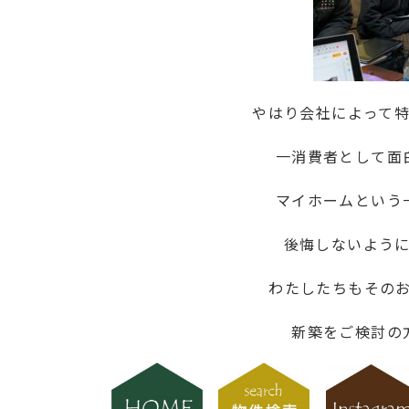
やはり会社によって
一消費者として面
マイホームという
後悔しないよう
わたしたちもその
新築をご検討の