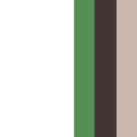
未登記建物は売買できる？注意点を解
説！
2023.03.13
売却の手引き
不動産売却
,
中古住宅
,
売買契約
,
相続
,
重要事項説明
売却の手引き
未登記建物は売買できる？注意点を解
HOME