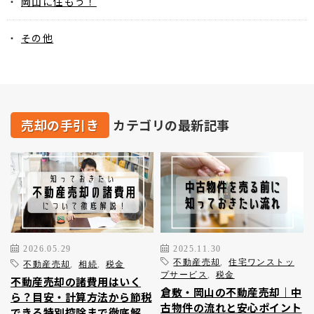
岡山に住もう！
その他
売却の手引き
カテゴリの最新記事
2026.05.29
2025.11.30
不動産売却
,
住宅ワンストッ
不動産売却
,
相続
,
税金
プサービス
,
税金
不動産売却の諸費用はいく
倉敷・岡山の不動産売却｜中
ら？目安・計算方法から節税
古物件の流れと安心ポイント
できる特別控除まで徹底解