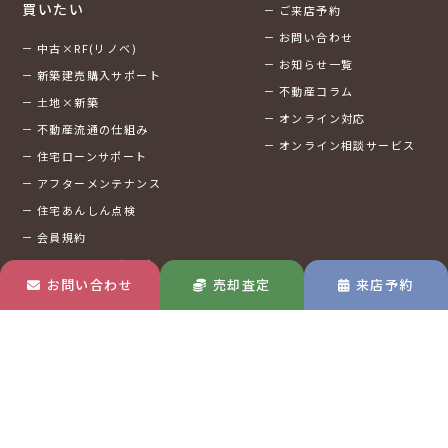
買いたい
ご来店予約
お問い合わせ
中古×RF(リノベ)
お知らせ一覧
新築建売購入サポート
不動産コラム
土地×新築
オンライン対応
不動産流通の仕組み
オンライン相談サービス
住宅ローンサポート
アフターメンテナンス
住宅あんしん点検
会員規約
外部サービス（SNS）
アカウント連携利用規約
お問い合わせ
売却査定
来店予約
売りたい
住宅売却サポート
土地売却サポート
不動産買取
不動産売却サポート