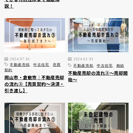
説！
2024.07.01
2024.01.01
不動産売却
,
中古住宅
,
売買
不動産売却
,
中古住宅
,
相続
契約
不動産売却の流れ②～売却開
岡山市・倉敷市｜不動産売却
始～
の流れ③【売買契約～決済・
引き渡し】