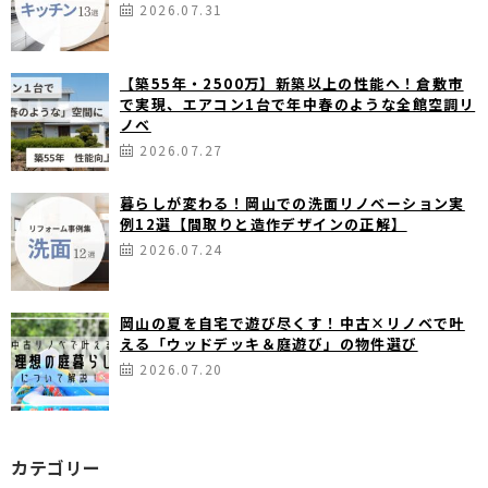
2026.07.31
【築55年・2500万】新築以上の性能へ！倉敷市
で実現、エアコン1台で年中春のような全館空調リ
ノベ
2026.07.27
暮らしが変わる！岡山での洗面リノベーション実
例12選【間取りと造作デザインの正解】
2026.07.24
岡山の夏を自宅で遊び尽くす！中古×リノベで叶
える「ウッドデッキ＆庭遊び」の物件選び
2026.07.20
カテゴリー