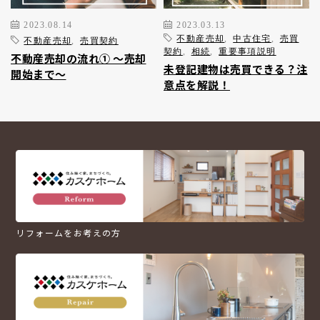
2023.08.14
2023.03.13
不動産売却
,
中古住宅
,
売買
不動産売却
,
売買契約
契約
,
相続
,
重要事項説明
不動産売却の流れ① ～売却
未登記建物は売買できる？注
開始まで～
意点を解説！
リフォームをお考えの方