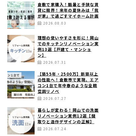
倉敷で家購入！酷暑と手狭な賃
貸に限界！来年の夏休みは「我
が家」で過ごすマイホーム計画
2026.08.03
理想の使いやすさを形に！岡山
でのキッチンリノベーション実
例13選【戸建て・マンショ
ン】
2026.07.31
【築55年・2500万】新築以上
の性能へ！倉敷市で実現、エア
コン1台で年中春のような全館
空調リノベ
2026.07.27
暮らしが変わる！岡山での洗面
リノベーション実例12選【間
取りと造作デザインの正解】
2026.07.24