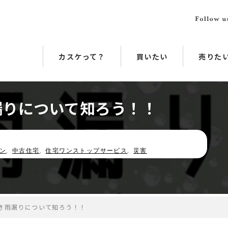
カスケって？
買いたい
売りた
漏りについて知ろう！！
ン
,
中古住宅
,
住宅ワンストップサービス
,
災害
き雨漏りについて知ろう！！