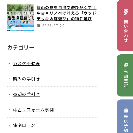
岡山の夏を自宅で遊び尽くす！
中古×リノベで叶える「ウッド
お問い合わせ
デッキ＆庭遊び」の物件選び
2026.07.20
カテゴリー
カスケ不動産
売却査定
購入の手引き
売却の手引き
中古リフォーム事例
来店予約
住宅ローン