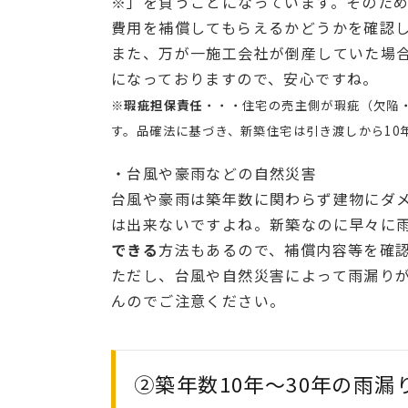
※
」を負うことになっています。そのた
費用を補償してもらえるかどうかを確認
また、万が一施工会社が倒産していた場
になっておりますので、安心ですね。
※
瑕疵担保責任
・・・住宅の売主側が瑕疵（欠陥
す。品確法に基づき、新築住宅は引き渡しから10
・台風や豪雨などの自然災害
台風や豪雨は築年数に関わらず建物にダ
は出来ないですよね。新築なのに早々に
できる
方法もあるので、補償内容等を確
ただし、台風や自然災害によって雨漏り
んのでご注意ください。
②築年数10年～30年の雨漏